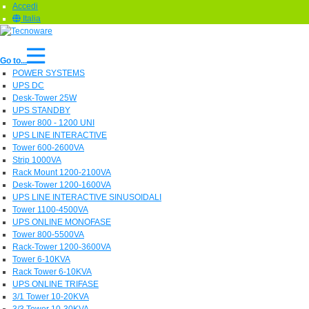
Accedi
Italia
Go to...
POWER SYSTEMS
UPS DC
Desk-Tower 25W
UPS STANDBY
Tower 800 - 1200 UNI
UPS LINE INTERACTIVE
Tower 600-2600VA
Strip 1000VA
Rack Mount 1200-2100VA
Desk-Tower 1200-1600VA
UPS LINE INTERACTIVE SINUSOIDALI
Tower 1100-4500VA
UPS ONLINE MONOFASE
Tower 800-5500VA
Rack-Tower 1200-3600VA
Tower 6-10KVA
Rack Tower 6-10KVA
UPS ONLINE TRIFASE
3/1 Tower 10-20KVA
3/3 Tower 10-30KVA