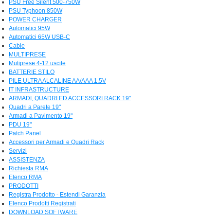
PSU Free Silent 500-750W
PSU Typhoon 850W
POWER CHARGER
Automatici 95W
Automatici 65W USB-C
Cable
MULTIPRESE
Mutiprese 4-12 uscite
BATTERIE STILO
PILE ULTRA ALCALINE AA/AAA 1.5V
IT INFRASTRUCTURE
ARMADI, QUADRI ED ACCESSORI RACK 19"
Quadri a Parete 19"
Armadi a Pavimento 19"
PDU 19"
Patch Panel
Accessori per Armadi e Quadri Rack
Servizi
ASSISTENZA
Richiesta RMA
Elenco RMA
PRODOTTI
Registra Prodotto - Estendi Garanzia
Elenco Prodotti Registrati
DOWNLOAD SOFTWARE