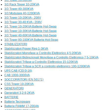
3/3 Rack Tower 10-20KVA
3/3 Tower 40-300KVA
3/3 Modulare 40-1200KVA
3/3 Tower 10-20KVA - 208V
3/3 Tower 30-40 KVA - 208V
3/1 Tower 10-20KVA Batterie Hot-Swap
3/3 Tower 10-30KVA Batterie Hot-Swap
3/3 Tower 40-60KVA Batterie Hot-Swap
3/3 Tower 80-100KVA Batterie Hot-Swap
STABILIZZATORI
Stabilizzatori Power Reg 1-3KVA
Stabilizzatori Monofase a Controllo Elettronico 4,5-20KVA
Stabilizzatori Bidirezionali Monofase a Controllo Elettronico 7,5-10KVA
Stabilizzatori Trifase a Controllo Elettronico 15-120KVA
Stabilizzatori Trifase a SCR a controllo elettronico 100-1200KVA
UPS CAB (CEI 0-16)
CAB 1000-3000VA
SOCCORRITORI (EN 50171)
CSS Tower 10-20KVA
GENERATORI
Generatori 3,2-9,2KVA
BATTERIE
Batterie Tecnoware
Batterie FIAMM 17-200Ah