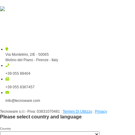
Via Montetrini, 2/E - 50065
Molino del Piano - Firenze - Italy
+39 055 88404
+39 055 8367457
info@tecnoware.com
Tecnoware s.r.l.- P.iva: 03831070481
:
Termini Di Utilizzo
:
Privacy
Please select country and language
Country